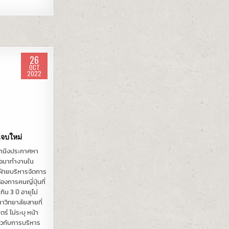
26
OCT
2022
่นจบใหม่
เจ้านึงประกาศหา
ื่อมาทำงานใน
ฝ่ายบริหารจัดการ
้องการคนญี่ปุ่นที่
กิน 3 ปี อายุไม่
หาวิทยาลัยสายที่
ร์ ไม่ระบุ หน้า
่ยวกับการบริหาร