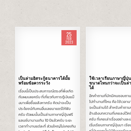
25
FEB
2023
Posted
Posted
in
in
เป็นล่ามอิสระกู้ธนาคารได้มั้ย
ใช้เวลาเรียนภาษาญี่ป่
พร้อมข้อควรระวัง
ขนาดไหนกว่าจะเป็นล่าม
ได้
เรื่องนี้เป็นประสบการณ์ตรงที่พึ่งเกิด
อีกคำถามที่มักมีคนชอบถามผ
กับผมเลยครับ ที่เกี่ยวกับการกู้เงินแบ๊
ไปทำงานที่ไหน คือ ใช้เวลานา
งมาเพื่อซื้ออสังหาครับ คิดน่าจะเป็น
จะเป็นล่ามได้ สำหรับคำถาม
ประโยชน์กับคนอื่นเลยมาแชร์ให้ฟัง
อ้างอิงบทความที่เคยลงไว้คร
ครับ ตัวผมนั้นเป็นล่ามภาษาญี่ปุ่นฟรี
ครับ ที่เคยเล่าเรื่องอย่างละเ
แลนซ์มานานเกิน 10 ปีแล้วครับ ระยะ
เริ่มเรียนภาษาญี่ปุ่นมา เร
เวลาทำงานแต่ละที่ ส่วนใหญ่ไม่เคยเกิน
ญี่ปุ่นยากมั้ย? ใช้เวลาเรียน