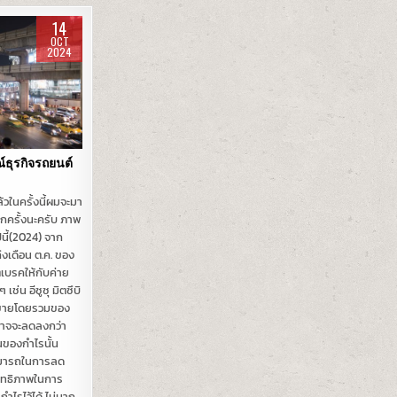
14
OCT
2024
ธุรกิจรถยนต์
้วในครั้งนี้ผมจะมา
กครั้งนะครับ ภาพ
ี้(2024) จาก
เดือน ต.ค. ของ
ิตเบรคให้กับค่าย
ช่น อีซูซุ มิตซึบิ
อดขายโดยรวมของ
อาจจะลดลงกว่า
นของกำไรนั้น
ามารถในการลด
สิทธิภาพในการ
กำไรไว้ได้ ไม่มาก