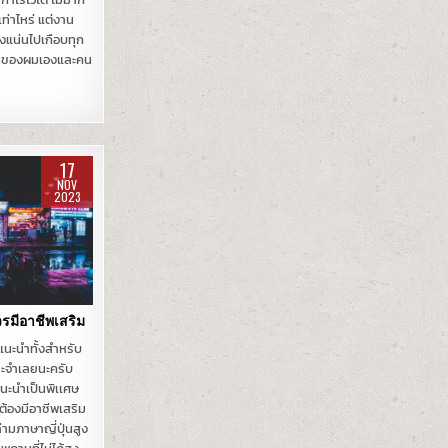
วเท่าไหร่ แต่งาน
งแน่นไปเกือบทุก
มของผมเองและคน
17
NOV
2023
วรมีอาชีพเสริม
มแนะนำทั้งสำหรับ
ระจำเลยนะครับ
นะนำเป็นพิเเศษ
นต้องมีอาชีพเสริม
ล่ามภาษาญี่ปุ่นสูง