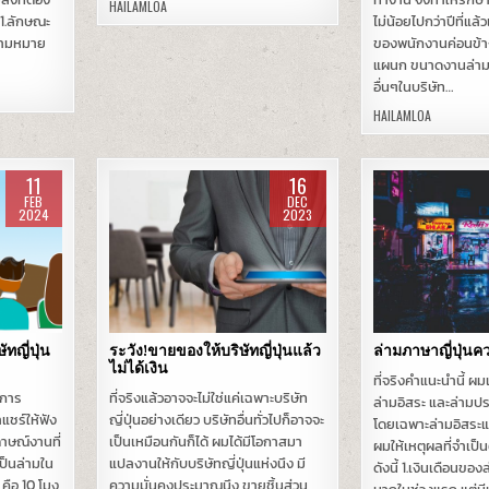
HAILAMLOA
 1.ลักษณะ
ไม่น้อยไปกว่าปีที่แล้
วามหมาย
ของพนักงานค่อนข้า
แผนก ขนาดงานล่า
อื่นๆในบริษัท…
HAILAMLOA
11
16
FEB
DEC
2024
2023
Posted
Posted
in
in
ทญี่ปุ่น
ระวัง!ขายของให้บริษัทญี่ปุ่นแล้ว
ล่ามภาษาญี่ปุ่นค
ไม่ได้เงิน
ที่จริงคำแนะนำนี้ ผ
นการ
ที่จริงแล้วอาจจะไม่ใช่แค่เฉพาะบริษัท
ล่ามอิสระ และล่ามป
แชร์ให้ฟัง
ญี่ปุ่นอย่างเดียว บริษัทอื่นทั่วไปก็อาจจะ
โดยเฉพาะล่ามอิสระแ
ภาษณ์งานที่
เป็นเหมือนกันก็ได้ ผมได้มีโอกาสมา
ผมให้เหตุผลที่จำเป็
เป็นล่ามใน
แปลงานให้กับบริษัทญี่ปุ่นแห่งนึง มี
ดังนี้ 1.เงินเดือนของ
คือ 10 โมง
ความมั่นคงประมาณนึง ขายชิ้นส่วน