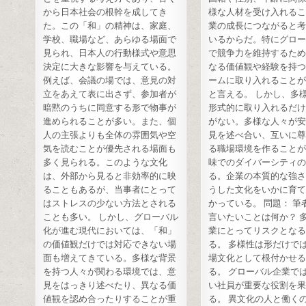
から日本社会の根幹を成してき
様な人材を受け入れる
た。この「和」の精神は、家庭、
業の成長につながると
学校、職場など、あらゆる場面で
いるからだ。特にグロ
見られ、日本人の行動様式や意思
で競争力を維持するた
決定に大きな影響を与えている。
なる価値観や経験を持
例えば、会議の場では、意見の対
ームに取り入れること
立をあえて表に出さず、参加者が
と言える。 しかし、多
暗黙のうちに同意する形で物事が
形式的に取り入れるだ
進められることが多い。また、個
がない。多様な人々が
人の主張よりも全体の雰囲気や空
見を述べ合い、互いに
気を読むことが優先される場面も
る職場環境を作ること
多く見られる。このような文化
味でのダイバーシティ
は、外部から見ると非効率的に映
る。企業の本質的な強
ることもあるが、当事者にとって
うした文化をいかに育
はストレスの少ない方法とされる
かっている。 問題： 筆
ことも多い。 しかし、グローバル
言いたいことは何か？ 
化が進む現代においては、「和」
業にとってリスクとな
の価値観だけでは対応できない場
る。 多様性は形だけで
面も増えてきている。多様な背景
場文化として根付かせ
を持つ人々が関わる環境では、意
る。 グローバル企業で
見をはっきり述べたり、異なる価
い社員が重要な役割を
値観を認め合ったりすることが重
る。 異文化の人と働く