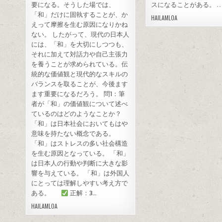
要になる。そうした場では、
スになることがある。 . . . .
「和」だけに固執することが、か
HAILAMLOA
えって摩擦を生む原因になりかね
ない。 したがって、現代の日本人
には、「和」を大切にしつつも、
それに加えて対話力や自己主張力
を養うことが求められている。伝
統的な価値観と現代的なスキルの
バランスを取ることが、今後ます
ます重要になるだろう。 問1：筆
者が「和」の価値観について述べ
ているのはどのようなことか？
「和」は日本社会においてもはや
意味を持たない概念である。
「和」はストレスの多い社会構造
を生む原因となっている。 「和」
は日本人の行動や判断に大きな影
響を与えている。 「和」は外国人
にとっては理解しやすい考え方で
ある。
正解：3…
HAILAMLOA