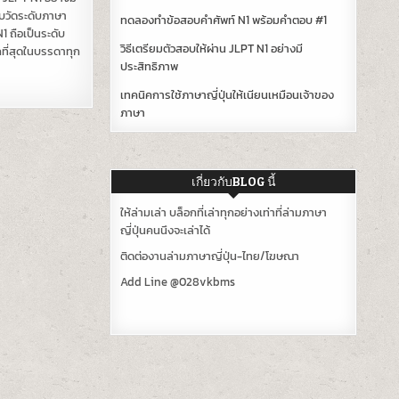
บวัดระดับภาษา
ทดลองทำข้อสอบคำศัพท์ N1 พร้อมคำตอบ #1
N1 ถือเป็นระดับ
วิธีเตรียมตัวสอบให้ผ่าน JLPT N1 อย่างมี
ที่สุดในบรรดาทุก
ประสิทธิภาพ
เทคนิคการใช้ภาษาญี่ปุ่นให้เนียนเหมือนเจ้าของ
ภาษา
เกี่ยวกับBLOG นี้
ให้ล่ามเล่า บล็อกที่เล่าทุกอย่างเท่าที่ล่ามภาษา
ญี่ปุ่นคนนึงจะเล่าได้
ติดต่องานล่ามภาษาญี่ปุ่น-ไทย/โฆษณา
Add Line @028vkbms