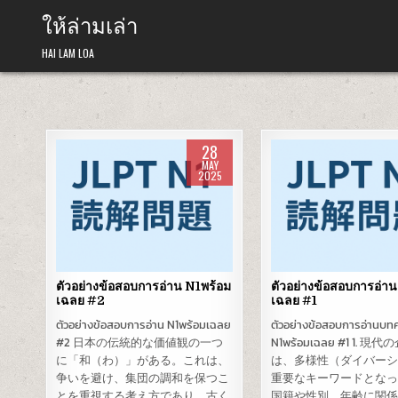
Skip
ให้ล่ามเล่า
to
content
HAI LAM LOA
28
MAY
2025
Posted
Posted
in
in
ตัวอย่างข้อสอบการอ่าน N1พร้อม
ตัวอย่างข้อสอบการอ่า
เฉลย #2
เฉลย #1
ตัวอย่างข้อสอบการอ่าน N1พร้อมเฉลย
ตัวอย่างข้อสอบการอ่านบทค
#2 日本の伝統的な価値観の一つ
N1พร้อมเฉลย #1 1. 現
に「和（わ）」がある。これは、
は、多様性（ダイバー
争いを避け、集団の調和を保つこ
重要なキーワードとな
とを重視する考え方であり、古く
国籍や性別、年齢に関