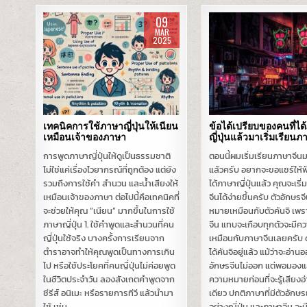
09
MAR
2025
Posted
Posted
in
in
เทคนิคการใช้ภาษาญี่ปุ่นให้เนียน
ข้อได้เปรียบของคนที่ไ
เหมือนเจ้าของภาษา
ญี่ปุ่นแล้วมาเริ่มเรียน
การพูดภาษาญี่ปุ่นให้ดูเป็นธรรมชาติ
ตอนนี้ผมเริ่มเรียนภาษาจีนมา
ไม่ใช่แค่เรื่องไวยากรณ์ที่ถูกต้อง แต่ยัง
แล้วครับ อยากจะขอแชร์ให้ฟ
รวมถึงการใช้คำ สำนวน และน้ำเสียงให้
ได้ภาษาญี่ปุ่นแล้ว คุณจะเริ
เหมือนเจ้าของภาษา ต่อไปนี้คือเทคนิคที่
จีนได้ง่ายขึ้นครับ ตัวอักษร
จะช่วยให้คุณ “เนียน” มากขึ้นในการใช้
หมายเหมือนกับตัวคันจิ เพร
ภาษาญี่ปุ่น 1. ใช้คำพูดและสำนวนที่คน
จีน แทบจะเกือบทุกตัวจะมี
ญี่ปุ่นใช้จริง บางครั้งการเรียนจาก
เหมือนกับภาษาจีนเลยครับ ดั
ตำราอาจทำให้คุณพูดเป็นทางการเกิน
ได้คันจิอยู่แล้ว แม้ว่าจะอ่าน
ไป หรือใช้ประโยคที่คนญี่ปุ่นไม่ค่อยพูด
อักษรจีนไม่ออก แต่พอมองแ
ในชีวิตประจำวัน ลองสังเกตคำพูดจาก
ความหมายก่อนที่จะรู้เสียงอ
ซีรีส์ อนิเมะ หรือรายการทีวี แล้วนำมา
เดียว ปกติภาษาที่มีตัวอัก
ใช้ เช่น…
อย่างญี่ปุ่น และภาษาจีน จะมีส