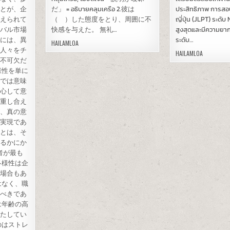
ことが、企
だ」 = อธิบายคลุมเครือ 2.彼は
ประสิทธิภาพ การสอ
考えられて
（ ）した態度をとり、周囲に不
ญี่ปุ่น (JLPT) ระดับ 
ーバル市場
快感を与えた。 無礼…
สูงสุดและมีความยาก
めには、異
ระดับ…
HAILAMLOA
つ人々をチ
HAILAMLOA
が不可欠だ
様性を単に
けでは意味
安心して意
尊重し合え
が、真の意
の実現であ
さとは、そ
てるかにか
者が最も
多様性は企
る場合もあ
はなく、職
るべきであ
は年齢の高
果たしてい
のはストレ