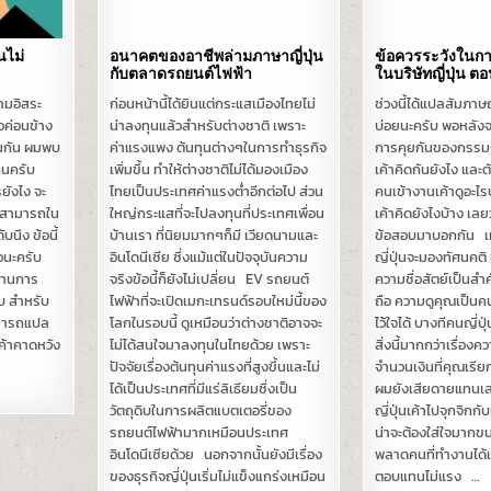
นไม่
อนาคตของอาชีพล่ามภาษาญี่ปุ่น
ข้อควรระวังในก
กับตลาดรถยนต์ไฟฟ้า
ในบริษัทญี่ปุ่น ตอน
ามอิสระ
ก่อนหน้านี้ได้ยินแต่กระแสเมืองไทยไม่
ช่วงนี้ได้แปลสัมภา
ัวค่อนข้าง
น่าลงทุนแล้วสำหรับต่างชาติ เพราะ
บ่อยนะครับ พอหลัง
ือนกัน ผมพบ
ค่าแรงแพง ต้นทุนต่างๆในการทำธุรกิจ
การคุยกันของกรรม
กคนครับ
เพิ่มขึ้น ทำให้ต่างชาติไม่ได้มองเมือง
เค้าคิดกันยังไง และ
ยังไง จะ
ไทยเป็นประเทศค่าแรงต่ำอีกต่อไป ส่วน
คนเข้างานเค้าดูอะไร
ามสามารถใน
ใหญ่กระแสที่จะไปลงทุนที่ประเทศเพื่อน
เค้าคิดยังไงบ้าง เล
บนึง ข้อนี้
บ้านเรา ที่นิยมมากๆก็มี เวียดนามและ
ข้อสอบมาบอกกัน เท
้วนะครับ
อินโดนีเซีย ซึ่งแม้แต่ในปัจจุบันความ
ญี่ปุ่นจะมองทัศนคติ
้านการ
จริงข้อนี้ก็ยังไม่เปลี่ยน EV รถยนต์
ความซื่อสัตย์เป็นสำ
ับ สำหรับ
ไฟฟ้าที่จะเปิดเมกะเทรนด์รอบใหม่นี้ของ
ถือ ความดูคุณเป็นค
ามารถแปล
โลกในรอบนี้ ดูเหมือนว่าต่างชาติอาจจะ
ไว้ใจได้ บางทีคนญี่
่เค้าคาดหวัง
ไม่ได้สนใจมาลงทุนในไทยด้วย เพราะ
สิ่งนี้มากกว่าเรื่อ
ปัจจัยเรื่องต้นทุนค่าแรงที่สูงขึ้นและไม่
จำนวนเงินที่คุณเรีย
ได้เป็นประเทศที่มีแร่ลิเธียมซึ่งเป็น
ผมยังเสียดายแทน
วัตถุดิบในการผลิตแบตเตอรี่ของ
ญี่ปุ่นเค้าไปจุกจิกกับเ
รถยนต์ไฟฟ้ามากเหมือนประเทศ
น่าจะต้องใส่ใจมากขน
อินโดนีเซียด้วย นอกจากนั้นยังมีเรื่อง
พลาดคนที่ทำงานได้แ
ของธุรกิจญี่ปุ่นเริ่มไม่แข็งแกร่งเหมือน
ตอบแทนไม่แรง …