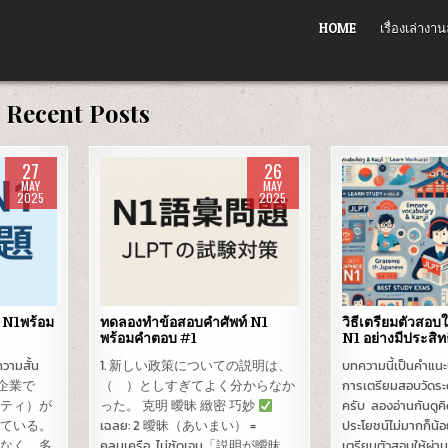
HOME
เรื่องเล่างาน
Recent Posts
27
26
MAY
MAY
2025
2025
Posted
Posted
in
in
น N1พร้อม
ทดลองทำข้อสอบคำศัพท์ N1
วิธีเตรียมตัวสอบ
พร้อมคำตอบ #1
N1 อย่างมีประสิท
วามสั้น
1. 新しい政策についての説明は、
บทความนี้เป็นคำแนะ
代の企業で
（ ）としすぎてよく分からなか
การเตรียมสอบวัดระ
シティ）が
った。 克明 曖昧 緻密 巧妙
ครับ ลองอ่านกันดูคิด
っている。
เฉลย: 2 曖昧（あいまい） =
ประโยชน์ไม่มากก็น้อ
係なく、多
คลุมเครือ, ไม่ชัดเจน「説明が曖昧
เตรียมตัวสอบให้ผ่าน