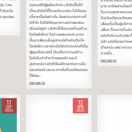
มากในช่วงแรก แต่มีเพ
ปุ่น 1 คน
รถยนต์ให้ผู้ผลิตเจ้าดัง บริษัทนี้ไม่ได้
มาก อาชีพล่ามโดยทั่
กำลังเดิน
เป็นบริษัทที่ขี้โกงอะไรนะครับ ไม่ได้ชอบ
โรงงานอุตสาหกรรมนั้
ประชุมตอน
เบี้ยวหนี้แต่อย่างไร มีผลประกอบการที่
นึงเงินเดือนจะติดเพ
มีกำไร ไม่ได้มีปัญหาทางสภาพคล่อง
เลื่อนขั้นเป็นผู้บริห
เรื่องมีอยู่ว่า บริษัทนี้มีโปรเจคที่จะสร้าง
งอื่นๆ ก็จะยากที่จะมีเ
ไลน์ผลิตใหม่ จึงร่างแผนงบประมาณ
แค่เค้ามีงานจ้างต่อ 
ขึ้นมาเพื่อจะสั่งอุปกรณ์สำหรับติดตั้ง
แล้ว แต่เชื่อเลยว่า
ไลน์ผลิต เวลาผ่านไปวิศวกรคนนึงที่เป็น
ตำแหน่ง เพราะความ
ผูัดูแลโปรเจคนี้ เริ่มเห็นว่างานสร้าง
มากขึ้น…
ไลน์เริ่มล่าช้ากว่าแผนแล้ว และมี
HAILAMLOA
อุปกรณ์บางตัวที่ต้องใช้เวลาในการสั่ง
ของค่อนข้างนาน หากไม่รีบเตรียมของ
ไว้ก่อน…
HAILAMLOA
17
13
SEP
APR
2023
2023
Posted
Posted
in
in