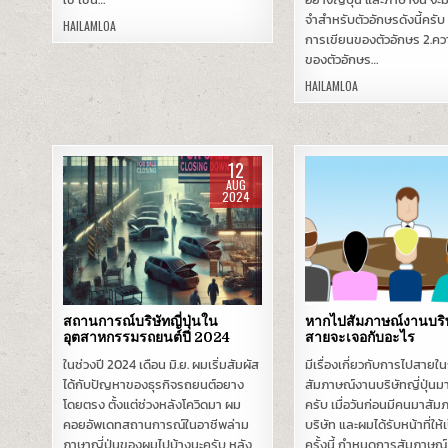
จำสำหรับตัวอักษรดังนี้ครับ
HAILAMLOA
การเขียนของตัวอักษร 2.ค
ของตัวอักษร…
HAILAMLOA
12
AUG
2024
Posted
Posted
in
in
สถานการณ์บริษัทญี่ปุ่นใน
หากไปสัมภาษณ์งานบริษั
อุตสาหกรรมรถยนต์ปี 2024
สายจะเจอกับอะไร
ในช่วงปี 2024 เดือน มิ.ย. ผมเริ่มสัมผัส
มีเรื่องเกี่ยวกับการไปสายใ
ได้กับปัญหาของธุรกิจรถยนต์อยาง
สัมภาษณ์งานบริษัทญี่ปุ่นมา
โดยตรง ตั้งแต่ช่วงหลังโควิดมา ผม
ครับ เมื่อวันก่อนมีคนมาสัม
คอยอัพเดทสถานการณ์ในอาชีพล่าม
บริษัท และผมได้รับหน้าที่ให้
ภาษาญี่ปุ่นของผมไปบ้างนะครับ หลัง
ครั้งนี้ กำหนดการสัมภาษณ์ 