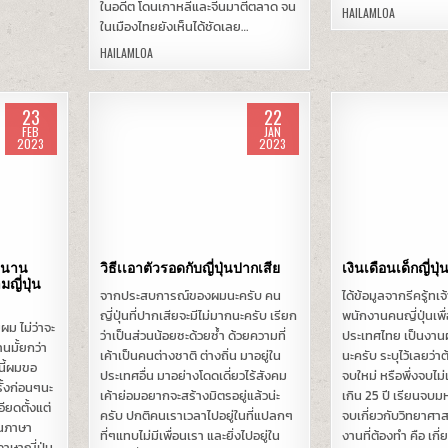
ในอดีต โดนเกาหลีและจีนมาตีตลาด จน
HAILAMLOA
ในเมืองไทยยังเห็นได้ชัดเลย…
HAILAMLOA
23
22
FEB
JAN
2023
2023
Posted
Posted
in
in
ุนนาน
วิธีเเอาตัวรอดกับญี่ปุ่นปากเสีย
เงินเดือนเด็กญี่ปุ
ญี่ปุ่น
จากประสบการณ์ของผมนะครับ คน
ได้ข้อมูลจากรีครู้ท
ญี่ปุ่นที่ปากเสียจะมีไม่มากนะครับ เรียก
พนักงานคนญี่ปุ่นเพ
ม ไม่ว่าจะ
ว่าเป็นส่วนน้อยซะด้วยซ้ำ ด้วยความที่
ประเทศไทย เป็นงาน
นมั้ยกว่า
เค้าเป็นคนต่างชาติ ต่างถิ่น มาอยู่ใน
นะครับ ระบุไว้เลยว่าต
นี้ผมขอ
ประเทศอื่น มาอย่างโดดเดี่ยวไร้สังคม
จบใหม่ หรือพึ่งจบไม่เ
ั้งก่อนๆนะ
เค้าย่อมอยากจะสร้างมิตรอยู่แล้วน่ะ
เกิน 25 ปี เรียนจบม
อียดตั้งแต่
ครับ ปกติคนเราเวลาไปอยู่ในที่แปลกๆ
จบเกี่ยวกับวิทยาศาสต
ียนภาษา
ที่ๆแทบไม่มีเพื่อนเรา และยิ่งไปอยู่ใน
งานที่ต้องทำ คือ เกี
ภาษาญี่ปุ่น