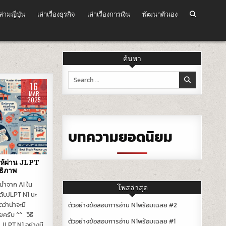
ล่ามญี่ปุ่น
เล่าเรื่องธุรกิจ
เล่าเรื่องการเงิน
พัฒนาตัวเอง
ค้นหา
Search
16
for:
MAR
2025
บทความยอดนิยม
ให้ผ่าน JLPT
ธิภาพ
นำจาก AI ใน
โพสล่าสุด
ดับJLPT N1 นะ
ว่าน่าจะมี
ตัวอย่างข้อสอบการอ่าน N1พร้อมเฉลย #2
ยครับ ^^ วิธี
ตัวอย่างข้อสอบการอ่าน N1พร้อมเฉลย #1
 JLPT N1 อย่างมี