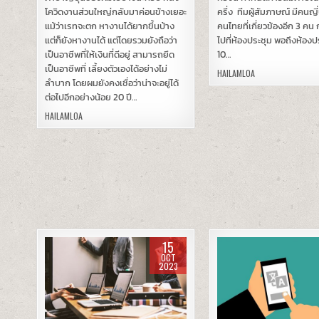
โควิดงานส่วนใหญ่กลับมาค่อนข้างเยอะ
ครึ่ง ทีมผู้สัมภาษณ์ มีคนญี่
แม้ว่าเรทจะตก หางานได้ยากขึ้นบ้าง
คนไทยที่เกี่ยวข้องอีก 3 คน 
แต่ก็ยังหางานได้ แต่โดยรวมยังถือว่า
ไปที่ห้องประชุม พอถึงห้อง
เป็นอาชีพที่ให้เงินที่ดีอยู่ สามารถยึด
10…
เป็นอาชีพที่ เลี้ยงตัวเองได้อย่างไม่
HAILAMLOA
ลำบาก โดยผมยังคงเชื่อว่าน่าจะอยู่ได้
ต่อไปอีกอย่างน้อย 20 ปี…
HAILAMLOA
15
OCT
2023
Posted
Posted
in
in