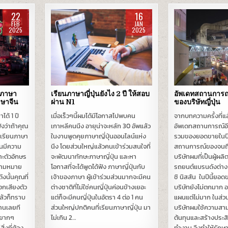
22
16
FEB
JAN
2025
2025
Posted
Posted
in
in
ด้ภาษา
เรียนภาษาญี่ปุ่นยังไง 2 ปี ให้สอบ
อัพเดทสถานการณ์
ภาษาจีน
ผ่าน N1
ของบริษัทญี่ปุ่น
ได้ 1 ปี
เมื่อเร็วๆนี้ผมได้มีโอกาสไปพบคน
จากบทความครั้งที่แล
ังว่าถ้าคุณ
เกาหลีคนนึง อายุน่าจะหลัก 30 อัพแล้ว
อัพเดทสถานการณ์อี
่มเรียนภาษา
ในงานพูดคุยภาษาญี่ปุ่นออนไลน์แห่ง
รวมของยอดขายในปีน
จีนมีความ
นึง โดยส่วนใหญ่แล้วคนเข้าร่วมสนใจที่
สถานการณ์ของจนถึง
าะตัวอักษร
จะพัฒนาทักษะภาษาญี่ปุ่น และหา
บริษัทผมที่เป็นผู้ผล
ความหมาย
โอกาสที่จะได้พูดได้ฟัง ภาษาญี่ปุ่นกับ
รถยนต์แบรนดังต่างๆ เ
งนั้นคุณที่
เจ้าของภาษา ผู้เข้าร่วมส่วนมากจะมีคน
ชิ นิสสัน ในปีนี้ย
ออกเสียงตัว
ต่างชาติที่ไม่ใช่คนญี่ปุ่นค่อนข้างเยอะ
บริษัทยังไม่ตกมาก 
ล้วก็ทราบ
แต่ก็จะมีคนญี่ปุ่นในอัตรา 4 ต่อ 1 คน
แผนแต่ไม่มาก ในส่ว
่านเลยที
ส่วนใหญ่ปกติคนที่เรียนภาษาญี่ปุ่น มา
บริษัทผมใช้ความส
ษรยากๆ
ไม่เกิน 2…
ต้นทุนและสร้างประ
ิ่งที่ต้อง
ทำงาน จึงทำให้รักษา