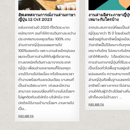
อัพเดทสถานการณ์งานล่ามภาษา
งานล่ามอิสระภาษาญี่ปุ่
ญี่ปุ่น 12 Oct 2023
เหมาะกับใครบ้าง
หลังจากช่วงปี 2020 ที่โควิดระบาด
จากประสบการณ์ที่ผมเป็นล่
หนักมากๆ จนทำให้การเดินทางระหว่าง
ญี่ปุ่นมากว่า 15 ปี โดยส่วนต
ประเทศแทบจะหยุดเกือบ 100% งาน
พอใจอยู่กับอาชีพนี้อยู่เหม
ล่ามภาษาญี่ปุ่นของผมหายไป
ว่าอาชีพนี้ไม่ได้เหมาะกับทุ
100%เลยครับ เพราะงานส่วนใหญ่ของ
เหมาะกับใคร ไม่เหมาะกับใคร
ผมจะเป็นการล่ามให้กับผู้เชี่ยวชาญ
เล่าให้ฟังครับ 1.ต้องมีคว
ทางเทคนิคที่เดินทางมาจากประเทศ
การล่ามภาษาญี่ปุ่นที่ดีในระดั
ญี่ปุ่น เพื่อนล่ามหลายคนก็โดนหยุด
เป็นเรื่องทั่วไปพื้นฐานอยู่แล
งานได้งานไม่ต่อเนื่อง หรือโดนลดเวลา
แน่นอนครับ ความสามารถด
ทำงานพร้อมกับลดเงินเดือน บางคนที่
ล่ามญี่ปุ่นคือพื้นฐานเลยคร
เป็นล่ามอิสระมากๆ เก่งและมีความ
อาชีพนี้ เพราะหากเราไม่ส
สามารถ ชอบเปลี่ยนที่ทำงานไปเรื่อยๆ
งานให้กับผู้ว่าจ้างได้อย่างที
ไม่ผูกติดกับบริษัทใด บริษัทนึง จาก
เค้าก็คงจะไม่จ้างเรา …
ปกติจะได้งานเข้ามาเรื่อยๆ งานหายไป
HAILAMLOA
เป็น…
HAILAMLOA