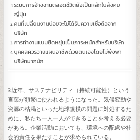
ระบบการจ้างงานตลอดชีวิตยังเป็นหลักในสังคม
ญี่ปุ่น
คนที่เปลี่ยนงานบ่อยจะไม่ได้รับความเชื่อถือจาก
บริษัท
การทำงานแบบยืดหยุ่นเป็นภาระหนักสำหรับบริษัท
บุคคลควรวางแผนอาชีพด้วยตนเองโดยไม่พึ่งพา
บริษัทมากนัก
3.近年、サステナビリティ（持続可能性）という
言葉が頻繁に使われるようになった。気候変動や
資源の枯渇といった地球規模の問題に対処するた
めに、私たち一人一人ができることを考える必要
がある。企業活動においても、環境への配慮や社
会的責任を果たすことが求められている。