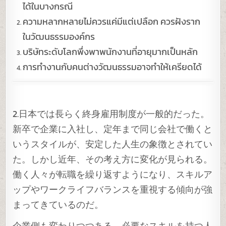
ได้ในบางกรณี
ความหลากหลายไม่ควรแค่มีแต่เปลือก ควรฝังราก
ในวัฒนธรรมองค์กร
บริษัทระดับโลกพึ่งพาพนักงานที่อายุมากเป็นหลัก
การทำงานกับคนต่างวัฒนธรรมอาจทำให้เครียดได้
2.日本では長らく終身雇用制度が一般的だった。
新卒で企業に入社し、定年まで同じ会社で働くと
いうスタイルが、安定した人生の象徴とされてい
た。しかし近年、その考え方に変化が見られる。
働く人々が転職を繰り返すようになり、スキルア
ップやワークライフバランスを重視する傾向が強
まってきているのだ。
企業側も変わりつつある。必要なスキルを持つ人