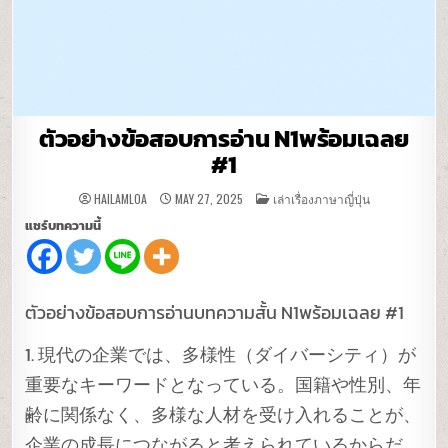
ตัวอย่างข้อสอบการอ่าน N1พร้อมเฉลย
#1
POSTED
HAILAMLOA
MAY 27, 2025
เล่าเรื่องภาษาญี่ปุ่น
IN
แชร์บทความนี้
ตัวอย่างข้อสอบการอ่านบทความสั้น N1พร้อมเฉลย #1
1. 現代の企業では、多様性（ダイバーシティ）が
重要なキーワードとなっている。国籍や性別、年
齢に関係なく、多様な人材を受け入れることが、
企業の成長につながると考えられているからだ。