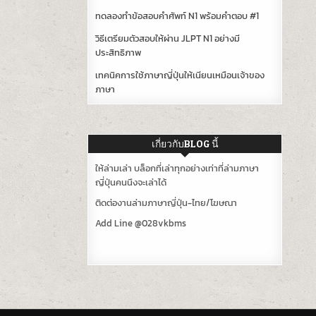
ทดลองทำข้อสอบคำศัพท์ N1 พร้อมคำตอบ #1
วิธีเตรียมตัวสอบให้ผ่าน JLPT N1 อย่างมี
ประสิทธิภาพ
เทคนิคการใช้ภาษาญี่ปุ่นให้เนียนเหมือนเจ้าของ
ภาษา
เกี่ยวกับBLOG นี้
ให้ล่ามเล่า บล็อกที่เล่าทุกอย่างเท่าที่ล่ามภาษา
ญี่ปุ่นคนนึงจะเล่าได้
ติดต่องานล่ามภาษาญี่ปุ่น-ไทย/โฆษณา
Add Line @028vkbms